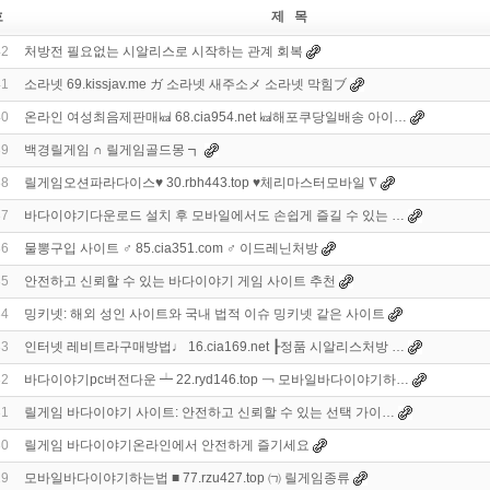
호
제 목
42
처방전 필요없는 시알리스로 시작하는 관계 회복
41
소라넷 69.kissjav.me ガ 소라넷 새주소メ 소라넷 막힘ブ
40
온라인 여성최음제판매㎉ 68.cia954.net ㎉해포쿠당일배송 아이…
39
백경릴게임 ∩ 릴게임골드몽 ┓
38
릴게임오션파라다이스♥ 30.rbh443.top ♥체리마스터모바일 ∇
37
바다이야기다운로드 설치 후 모바일에서도 손쉽게 즐길 수 있는 …
36
물뽕구입 사이트 ♂ 85.cia351.com ♂ 이드레닌처방
35
안전하고 신뢰할 수 있는 바다이야기 게임 사이트 추천
34
밍키넷: 해외 성인 사이트와 국내 법적 이슈 밍키넷 같은 사이트
33
인터넷 레비트라구매방법♩ 16.cia169.net ┠정품 시알리스처방 …
32
바다이야기pc버전다운 ┷ 22.ryd146.top ￢ 모바일바다이야기하…
31
릴게임 바다이야기 사이트: 안전하고 신뢰할 수 있는 선택 가이…
30
릴게임 바다이야기온라인에서 안전하게 즐기세요
29
모바일바다이야기하는법 ■ 77.rzu427.top ㈀ 릴게임종류