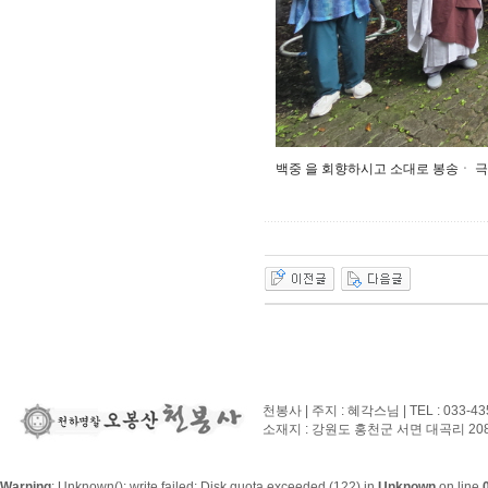
백중 을 회향하시고 소대로 봉송ㆍ 
천봉사 | 주지 : 혜각스님 | TEL : 033-43
소재지 : 강원도 홍천군 서면 대곡리 208-3 | 
Warning
: Unknown(): write failed: Disk quota exceeded (122) in
Unknown
on line