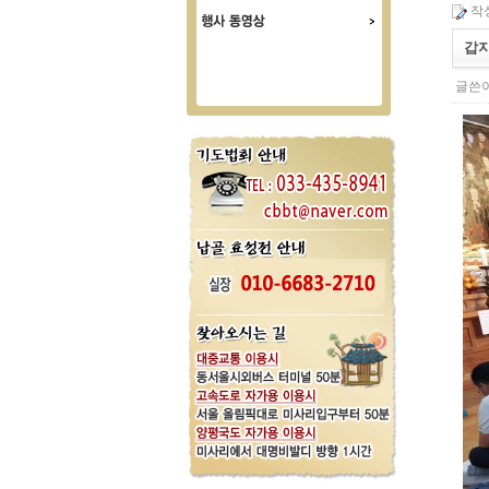
작성
갑지
글쓴이