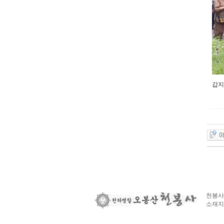
갑지
천봉사 |
소재지 :