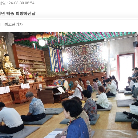
일 : 24-08-30 08:54
년 백중 회향하던날
 :
최고관리자