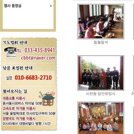
칠월칠석
사천왕 점안컷팅식