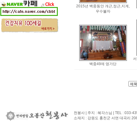
2015년 백중동안 개근,정근,지계,
우수불자
서
백중49제 영가단
천봉사 | 주지 : 혜각스님 | TEL : 033-43
소재지 : 강원도 홍천군 서면 대곡리 208-3 | 